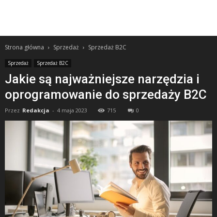
Strona główna
Sprzedaż
Sprzedaż B2C
Sprzedaż
Sprzedaż B2C
Jakie są najważniejsze narzędzia i
oprogramowanie do sprzedaży B2C
Przez
Redakcja
-
4 maja 2023
715
0