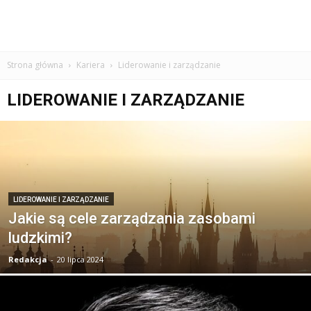
Strona główna
Kariera
Liderowanie i zarządzanie
LIDEROWANIE I ZARZĄDZANIE
LIDEROWANIE I ZARZĄDZANIE
Jakie są cele zarządzania zasobami
ludzkimi?
Redakcja
-
20 lipca 2024