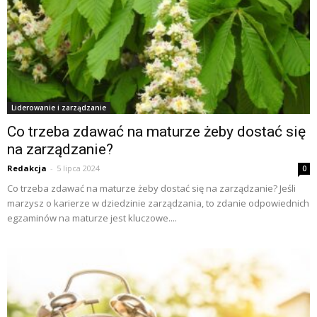
Liderowanie i zarządzanie
Co trzeba zdawać na maturze żeby dostać się
na zarządzanie?
Redakcja
-
5 lipca 2024
0
Co trzeba zdawać na maturze żeby dostać się na zarządzanie? Jeśli
marzysz o karierze w dziedzinie zarządzania, to zdanie odpowiednich
egzaminów na maturze jest kluczowe....