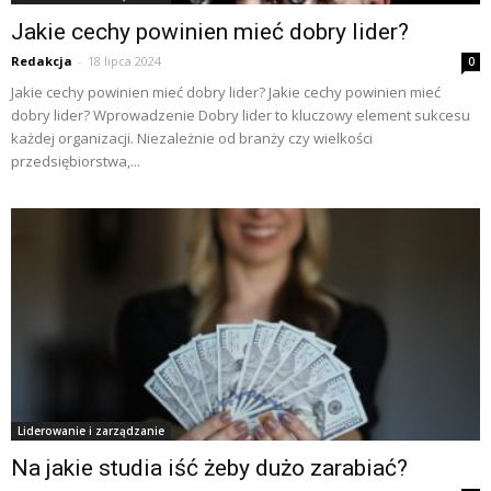
Jakie cechy powinien mieć dobry lider?
Redakcja
-
18 lipca 2024
0
Jakie cechy powinien mieć dobry lider? Jakie cechy powinien mieć
dobry lider? Wprowadzenie Dobry lider to kluczowy element sukcesu
każdej organizacji. Niezależnie od branży czy wielkości
przedsiębiorstwa,...
Liderowanie i zarządzanie
Na jakie studia iść żeby dużo zarabiać?