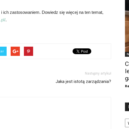
 i ich zastosowaniem. Dowiedz się więcej na ten temat,
pl/
.
ter
N
C
l
Następny artykuł
g
Jaka jest istotą zarządzania?
Re
Ka