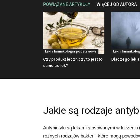
POWIĄZANE ARTYKUŁY
WIĘCEJ OD AUTORA
Leki i farmakologia podstawowa
Leki i farmakol
Czy produkt leczniczy to jest to
Dlaczego lek a
samo co lek?
Jakie są rodzaje anty
Antybiotyki są lekami stosowanymi w leczeniu 
różnych rodzajów bakterii, które mogą powodow