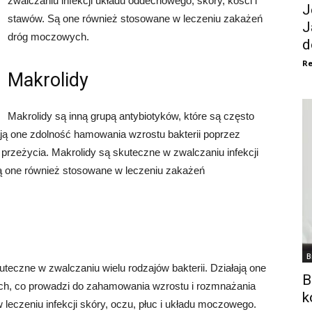
zwalczaniu infekcji układu oddechowego, skóry, kości i
J
stawów. Są one również stosowane w leczeniu zakażeń
J
dróg moczowych.
d
Re
Makrolidy
Makrolidy są inną grupą antybiotyków, które są często
ają one zdolność hamowania wzrostu bakterii poprzez
 przeżycia. Makrolidy są skuteczne w zwalczaniu infekcji
ą one również stosowane w leczeniu zakażeń
B
uteczne w zwalczaniu wielu rodzajów bakterii. Działają one
B
nych, co prowadzi do zahamowania wzrostu i rozmnażania
k
w leczeniu infekcji skóry, oczu, płuc i układu moczowego.