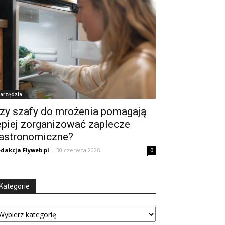
arzędzia
zy szafy do mrożenia pomagają
epiej zorganizować zaplecze
astronomiczne?
dakcja Flyweb.pl
-
30 czerwca 2026
0
Kategorie
tegorie