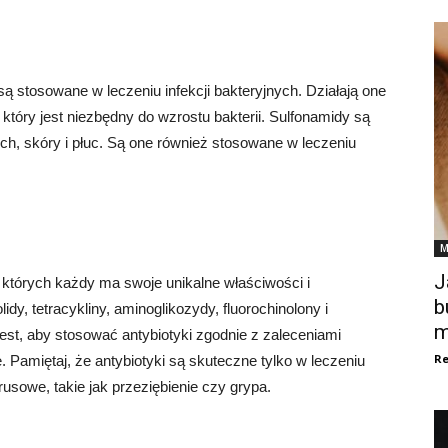
są stosowane w leczeniu infekcji bakteryjnych. Działają one
który jest niezbędny do wzrostu bakterii. Sulfonamidy są
h, skóry i płuc. Są one również stosowane w leczeniu
M
J
z których każdy ma swoje unikalne właściwości i
b
dy, tetracykliny, aminoglikozydy, fluorochinolony i
m
jest, aby stosować antybiotyki zgodnie z zaleceniami
Re
. Pamiętaj, że antybiotyki są skuteczne tylko w leczeniu
wirusowe, takie jak przeziębienie czy grypa.