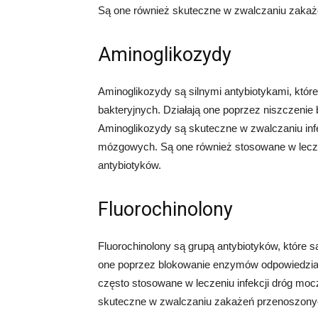
Są one również skuteczne w zwalczaniu zakaże
Aminoglikozydy
Aminoglikozydy są silnymi antybiotykami, któr
bakteryjnych. Działają one poprzez niszczenie b
Aminoglikozydy są skuteczne w zwalczaniu inf
mózgowych. Są one również stosowane w leczen
antybiotyków.
Fluorochinolony
Fluorochinolony są grupą antybiotyków, które s
one poprzez blokowanie enzymów odpowiedzialn
często stosowane w leczeniu infekcji dróg mo
skuteczne w zwalczaniu zakażeń przenoszonyc