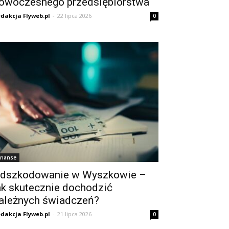
owoczesnego przedsiębiorstwa
dakcja Flyweb.pl
-
22 lipca 2026
0
inanse
dszkodowanie w Wyszkowie –
ak skutecznie dochodzić
ależnych świadczeń?
dakcja Flyweb.pl
-
21 lipca 2026
0