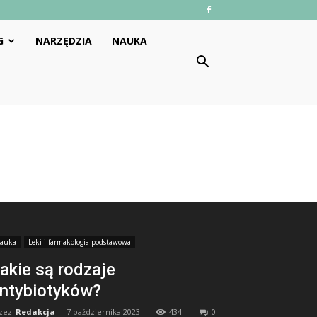
G
NARZĘDZIA
NAUKA
auka
Leki i farmakologia podstawowa
akie są rodzaje
ntybiotyków?
zez
Redakcja
-
7 października 2023
434
0