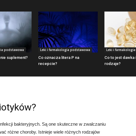
ogia podstawowa
Leki i farmakologia podstawowa
Leki i farmakolog
 nie suplement?
Co oznacza litera P na
Co to jest dawka i
recepcie?
rodzaje?
biotyków?
infekcji bakteryjnych. Są one skuteczne w zwalczaniu
ać różne choroby. Istnieje wiele różnych rodzajów