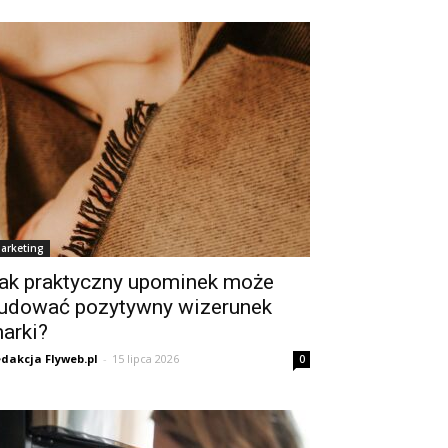
arketing
ak praktyczny upominek może
udować pozytywny wizerunek
arki?
dakcja Flyweb.pl
-
15 lipca 2026
0