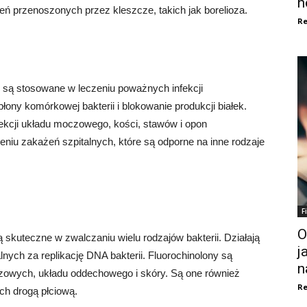
n
ń przenoszonych przez kleszcze, takich jak borelioza.
Re
e są stosowane w leczeniu poważnych infekcji
łony komórkowej bakterii i blokowanie produkcji białek.
ekcji układu moczowego, kości, stawów i opon
iu zakażeń szpitalnych, które są odporne na inne rodzaje
F
O
ą skuteczne w zwalczaniu wielu rodzajów bakterii. Działają
j
ych za replikację DNA bakterii. Fluorochinolony są
n
czowych, układu oddechowego i skóry. Są one również
Re
h drogą płciową.