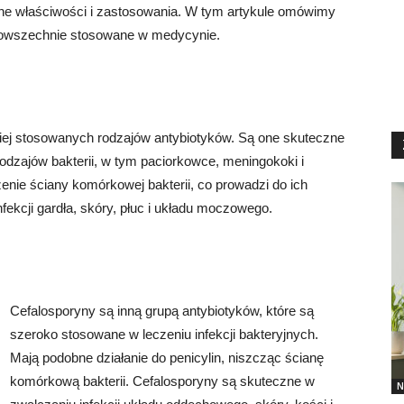
lne właściwości i zastosowania. W tym artykule omówimy
 powszechnie stosowane w medycynie.
ciej stosowanych rodzajów antybiotyków. Są one skuteczne
rodzajów bakterii, w tym paciorkowce, meningokoki i
enie ściany komórkowej bakterii, co prowadzi do ich
fekcji gardła, skóry, płuc i układu moczowego.
Cefalosporyny są inną grupą antybiotyków, które są
szeroko stosowane w leczeniu infekcji bakteryjnych.
Mają podobne działanie do penicylin, niszcząc ścianę
komórkową bakterii. Cefalosporyny są skuteczne w
N