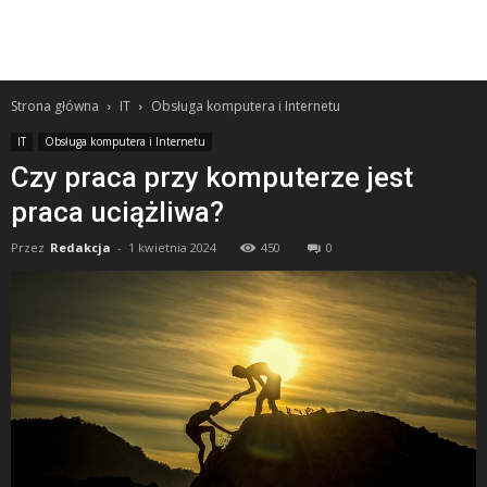
Strona główna
IT
Obsługa komputera i Internetu
IT
Obsługa komputera i Internetu
Czy praca przy komputerze jest
praca uciążliwa?
Przez
Redakcja
-
1 kwietnia 2024
450
0