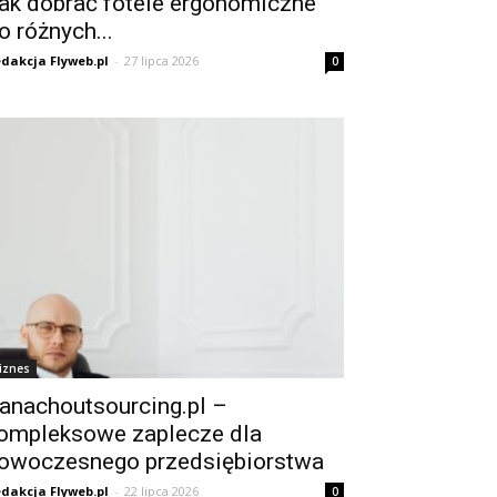
ak dobrać fotele ergonomiczne
o różnych...
dakcja Flyweb.pl
-
27 lipca 2026
0
iznes
anachoutsourcing.pl –
ompleksowe zaplecze dla
owoczesnego przedsiębiorstwa
dakcja Flyweb.pl
-
22 lipca 2026
0