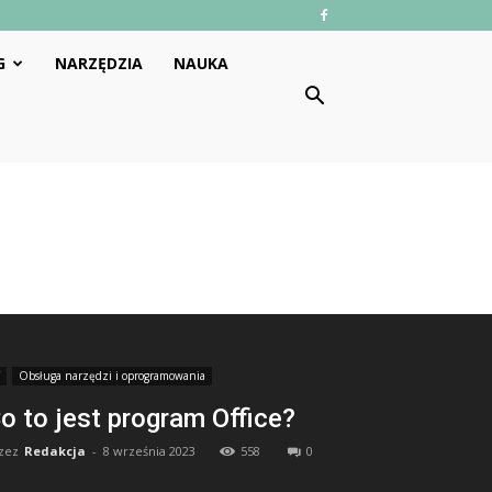
G
NARZĘDZIA
NAUKA
Obsługa narzędzi i oprogramowania
o to jest program Office?
zez
Redakcja
-
8 września 2023
558
0