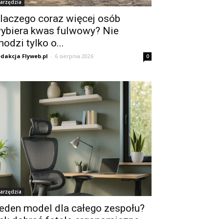
arzędzia
laczego coraz więcej osób
ybiera kwas fulwowy? Nie
hodzi tylko o...
dakcja Flyweb.pl
-
6 sierpnia 2026
0
arzędzia
eden model dla całego zespołu?