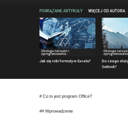
POWIĄZANE ARTYKUŁY
WIĘCEJ OD AUTORA
Obsługa narzędzi i
Obsługa narzędz
oprogramowania
oprogramowani
Jak się robi formuły w Excelu?
Do czego służ
Outlook?
# Co to jest program Office?
## Wprowadzenie