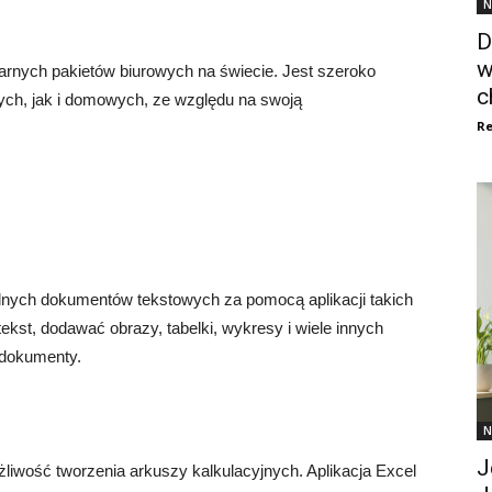
N
D
w
ularnych pakietów biurowych na świecie. Jest szeroko
c
ch, jak i domowych, ze względu na swoją
Re
alnych dokumentów tekstowych za pomocą aplikacji takich
kst, dodawać obrazy, tabelki, wykresy i wiele innych
 dokumenty.
N
J
żliwość tworzenia arkuszy kalkulacyjnych. Aplikacja Excel