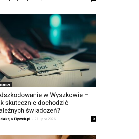
inanse
dszkodowanie w Wyszkowie –
ak skutecznie dochodzić
ależnych świadczeń?
dakcja Flyweb.pl
-
21 lipca 2026
0