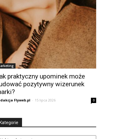
arketing
ak praktyczny upominek może
udować pozytywny wizerunek
arki?
dakcja Flyweb.pl
-
15 lipca 2026
0
Kategorie
tegorie